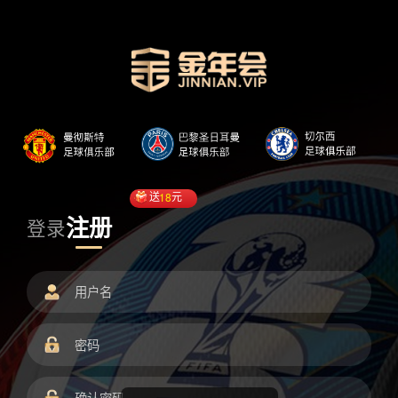
送
18
元
注册
登录