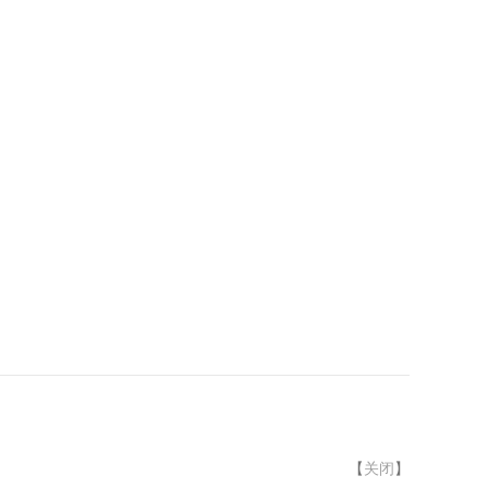
【
关闭
】