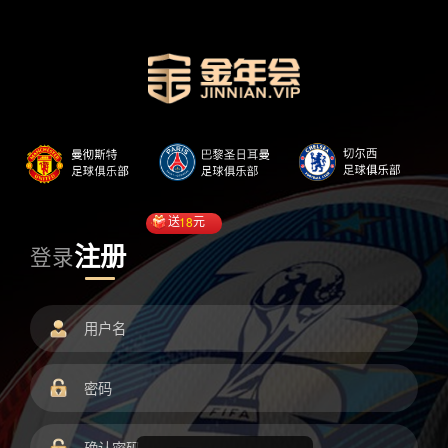
送
18
元
注册
登录